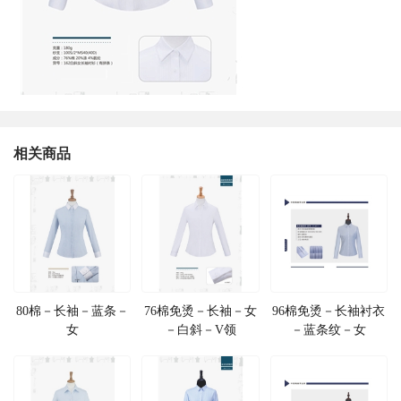
相关商品
80棉－长袖－蓝条－
76棉免烫－长袖－女
96棉免烫－长袖衬衣
女
－白斜－V领
－蓝条纹－女